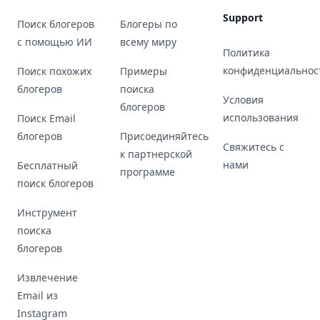
Support
Поиск блогеров
Блогеры по
с помощью ИИ
всему миру
Политика
конфиденциальнос
Поиск похожих
Примеры
блогеров
поиска
Условия
блогеров
использования
Поиск Email
блогеров
Присоединяйтесь
Свяжитесь с
к партнерской
нами
Бесплатный
программе
поиск блогеров
Инструмент
поиска
блогеров
Извлечение
Email из
Instagram