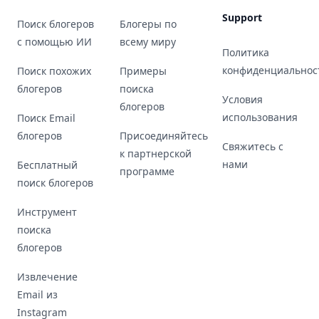
Support
Поиск блогеров
Блогеры по
с помощью ИИ
всему миру
Политика
конфиденциальнос
Поиск похожих
Примеры
блогеров
поиска
Условия
блогеров
использования
Поиск Email
блогеров
Присоединяйтесь
Свяжитесь с
к партнерской
нами
Бесплатный
программе
поиск блогеров
Инструмент
поиска
блогеров
Извлечение
Email из
Instagram