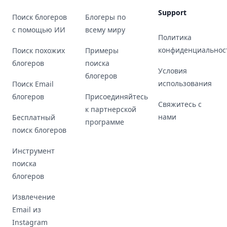
Support
Поиск блогеров
Блогеры по
с помощью ИИ
всему миру
Политика
конфиденциальнос
Поиск похожих
Примеры
блогеров
поиска
Условия
блогеров
использования
Поиск Email
блогеров
Присоединяйтесь
Свяжитесь с
к партнерской
нами
Бесплатный
программе
поиск блогеров
Инструмент
поиска
блогеров
Извлечение
Email из
Instagram