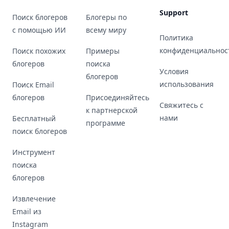
Support
Поиск блогеров
Блогеры по
с помощью ИИ
всему миру
Политика
конфиденциальнос
Поиск похожих
Примеры
блогеров
поиска
Условия
блогеров
использования
Поиск Email
блогеров
Присоединяйтесь
Свяжитесь с
к партнерской
нами
Бесплатный
программе
поиск блогеров
Инструмент
поиска
блогеров
Извлечение
Email из
Instagram