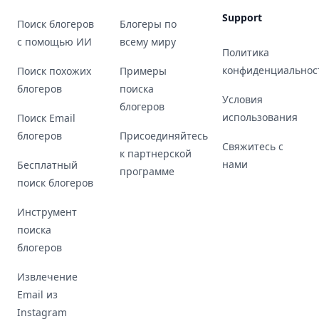
Support
Поиск блогеров
Блогеры по
с помощью ИИ
всему миру
Политика
конфиденциальнос
Поиск похожих
Примеры
блогеров
поиска
Условия
блогеров
использования
Поиск Email
блогеров
Присоединяйтесь
Свяжитесь с
к партнерской
нами
Бесплатный
программе
поиск блогеров
Инструмент
поиска
блогеров
Извлечение
Email из
Instagram