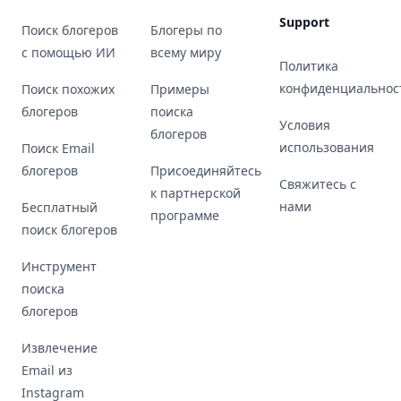
Support
Поиск блогеров
Блогеры по
с помощью ИИ
всему миру
Политика
конфиденциальнос
Поиск похожих
Примеры
блогеров
поиска
Условия
блогеров
использования
Поиск Email
блогеров
Присоединяйтесь
Свяжитесь с
к партнерской
нами
Бесплатный
программе
поиск блогеров
Инструмент
поиска
блогеров
Извлечение
Email из
Instagram