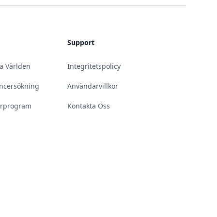
Support
la Världen
Integritetspolicy
uencersökning
Användarvillkor
erprogram
Kontakta Oss