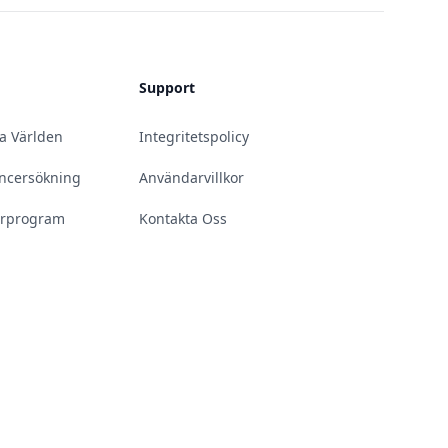
Support
la Världen
Integritetspolicy
uencersökning
Användarvillkor
erprogram
Kontakta Oss