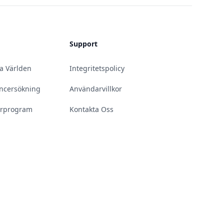
Support
la Världen
Integritetspolicy
uencersökning
Användarvillkor
erprogram
Kontakta Oss