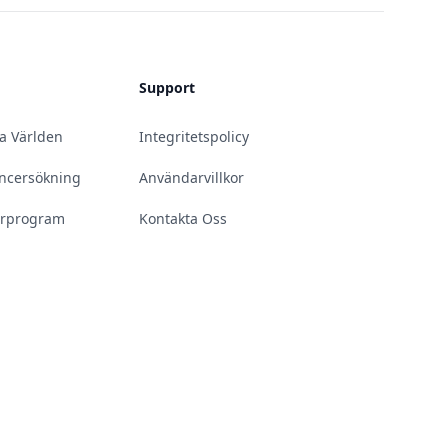
Support
la Världen
Integritetspolicy
uencersökning
Användarvillkor
erprogram
Kontakta Oss