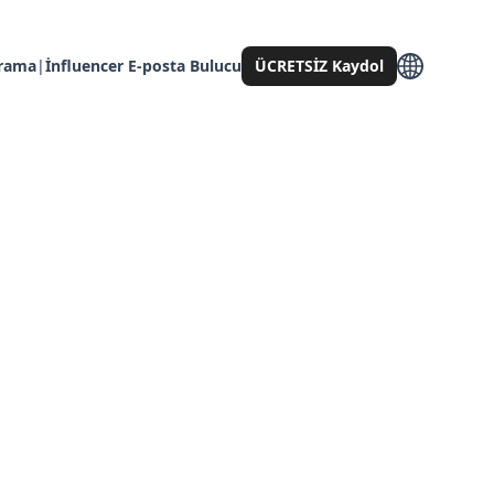
Arama
|
İnfluencer E-posta Bulucu
ÜCRETSİZ Kaydol