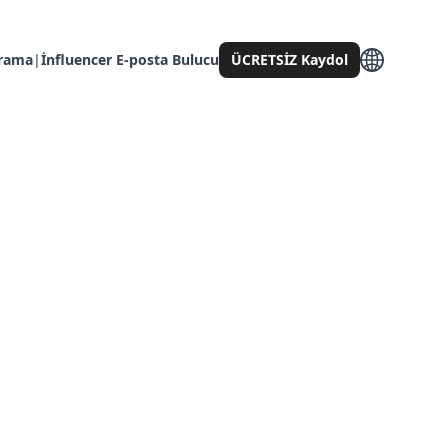
Arama
|
İnfluencer E-posta Bulucu
ÜCRETSİZ Kaydol