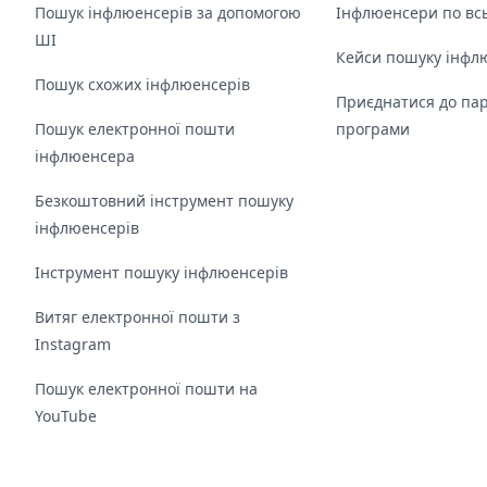
Пошук інфлюенсерів за допомогою
Інфлюенсери по всь
ШІ
Кейси пошуку інфл
Пошук схожих інфлюенсерів
Приєднатися до пар
Пошук електронної пошти
програми
інфлюенсера
Безкоштовний інструмент пошуку
інфлюенсерів
Інструмент пошуку інфлюенсерів
Витяг електронної пошти з
Instagram
Пошук електронної пошти на
YouTube