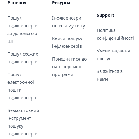
Рішення
Ресурси
Support
Пошук
Інфлюенсери
інфлюенсерів
по всьому світу
Політика
за допомогою
конфіденційності
Кейси пошуку
ШІ
інфлюенсерів
Умови надання
Пошук схожих
послуг
Приєднатися до
інфлюенсерів
партнерської
Зв'яжіться з
Пошук
програми
нами
електронної
пошти
інфлюенсера
Безкоштовний
інструмент
пошуку
інфлюенсерів