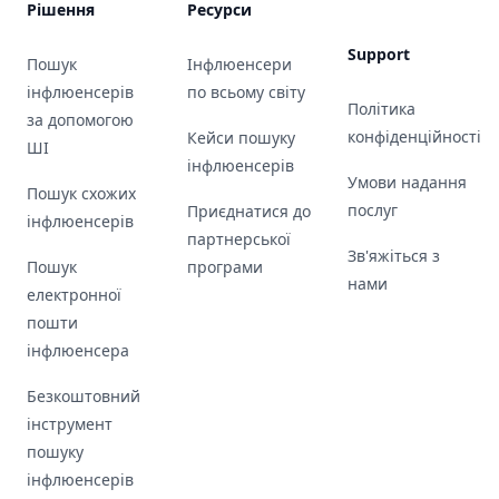
Рішення
Ресурси
Support
Пошук
Інфлюенсери
інфлюенсерів
по всьому світу
Політика
за допомогою
конфіденційності
Кейси пошуку
ШІ
інфлюенсерів
Умови надання
Пошук схожих
послуг
Приєднатися до
інфлюенсерів
партнерської
Зв'яжіться з
Пошук
програми
нами
електронної
пошти
інфлюенсера
Безкоштовний
інструмент
пошуку
інфлюенсерів