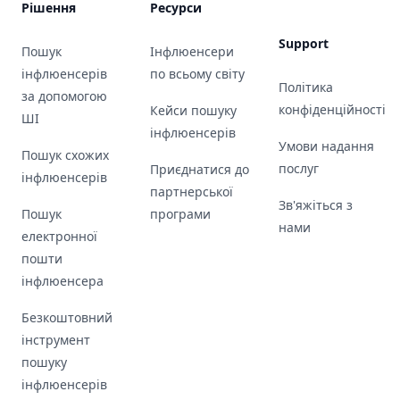
Рішення
Ресурси
Support
Пошук
Інфлюенсери
інфлюенсерів
по всьому світу
Політика
за допомогою
конфіденційності
Кейси пошуку
ШІ
інфлюенсерів
Умови надання
Пошук схожих
послуг
Приєднатися до
інфлюенсерів
партнерської
Зв'яжіться з
Пошук
програми
нами
електронної
пошти
інфлюенсера
Безкоштовний
інструмент
пошуку
інфлюенсерів