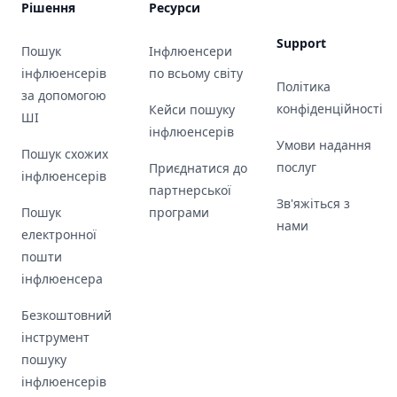
Рішення
Ресурси
Support
Пошук
Інфлюенсери
інфлюенсерів
по всьому світу
Політика
за допомогою
конфіденційності
Кейси пошуку
ШІ
інфлюенсерів
Умови надання
Пошук схожих
послуг
Приєднатися до
інфлюенсерів
партнерської
Зв'яжіться з
Пошук
програми
нами
електронної
пошти
інфлюенсера
Безкоштовний
інструмент
пошуку
інфлюенсерів