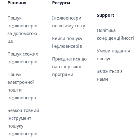
Рішення
Ресурси
Support
Пошук
Інфлюенсери
інфлюенсерів
по всьому світу
Політика
за допомогою
конфіденційності
Кейси пошуку
ШІ
інфлюенсерів
Умови надання
Пошук схожих
послуг
Приєднатися до
інфлюенсерів
партнерської
Зв'яжіться з
Пошук
програми
нами
електронної
пошти
інфлюенсера
Безкоштовний
інструмент
пошуку
інфлюенсерів